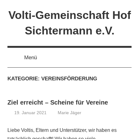
Zum
Volti-Gemeinschaft Hof
Inhalt
springen
Sichtermann e.V.
Menü
KATEGORIE:
VEREINSFÖRDERUNG
Ziel erreicht – Scheine für Vereine
19. Januar 2021
Marie Jäger
2020
,
2021
,
Liebe Voltis, Eltern und Unterstützer, wir haben es
Aktivitäten
,
tatsächlich geschafft! Wir haben so viele