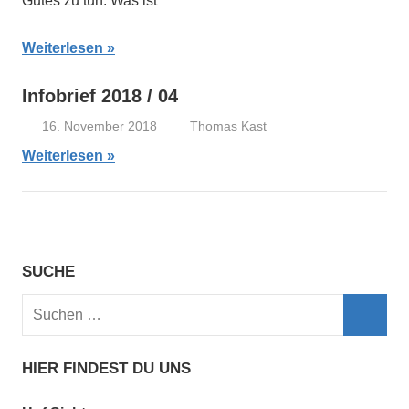
Gutes zu tun. Was ist
Weiterlesen
Infobrief 2018 / 04
16. November 2018
Thomas Kast
Datenschutz
,
Weiterlesen
DSGVO
,
Förderer
,
Infobrief
,
Jahreshauptversamm
Mitgliedertreffen
,
SUCHE
Neuigkeiten
,
Sponsoring
,
Suchen
Vereinsförderung
,
nach:
Vereinswebseite
Such
HIER FINDEST DU UNS