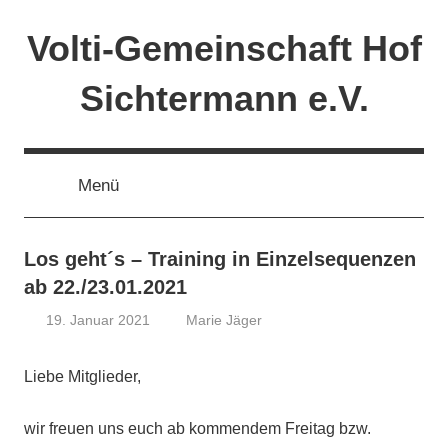
Zum
Volti-Gemeinschaft Hof
Inhalt
springen
Sichtermann e.V.
Menü
Los geht´s – Training in Einzelsequenzen
ab 22./23.01.2021
19. Januar 2021
Marie Jäger
2021
,
Aktivitäten
,
Liebe Mitglieder,
CORONA
,
Team
wir freuen uns euch ab kommendem Freitag bzw.
I
,