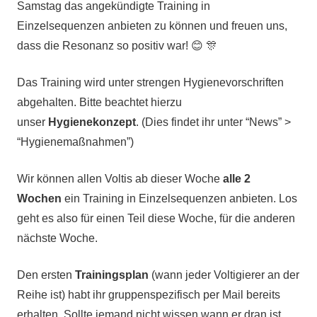
Samstag das angekündigte Training in
Team
Einzelsequenzen anbieten zu können und freuen uns,
II
,
dass die Resonanz so positiv war! 😊 🎊
Team
III
,
Team
Das Training wird unter strengen Hygienevorschriften
IV
,
abgehalten. Bitte beachtet hierzu
Trainer
,
unser
Hygienekonzept
. (Dies findet ihr unter “News” >
Training
,
“Hygienemaßnahmen”)
Vorstand
Wir können allen Voltis ab dieser Woche
alle 2
Wochen
ein Training in Einzelsequenzen anbieten. Los
geht es also für einen Teil diese Woche, für die anderen
nächste Woche.
Den ersten
Trainingsplan
(wann jeder Voltigierer an der
Reihe ist) habt ihr gruppenspezifisch per Mail bereits
erhalten. Sollte jemand nicht wissen wann er dran ist,