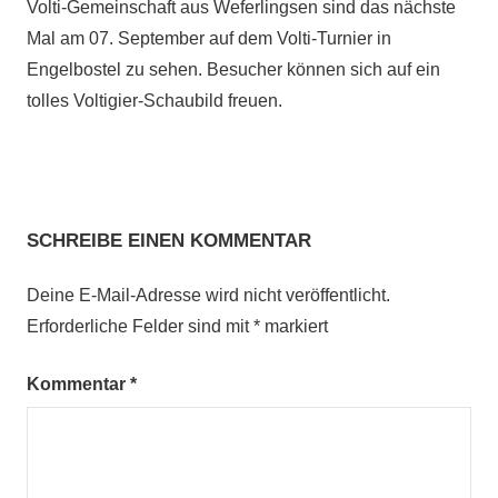
Volti-Gemeinschaft aus Weferlingsen sind das nächste
Mal am 07. September auf dem Volti-Turnier in
Engelbostel zu sehen. Besucher können sich auf ein
tolles Voltigier-Schaubild freuen.
SCHREIBE EINEN KOMMENTAR
2019
Aufführungen
Deine E-Mail-Adresse wird nicht veröffentlicht.
Burgdorf
Erforderliche Felder sind mit
*
markiert
Pferdemarkt
Kommentar
*